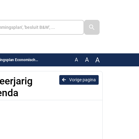
A
A
A
splan Economische Agenda
eerjarig
Vorige pagina
enda