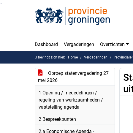
Ga naar de inhoud van deze pagina
Ga naar het zoeken
Ga naar het menu
Dashboard
Vergaderingen
Overzichten
U bevindt zich hier:
Home
Vergaderingen
Provinciale
Oproep statenvergadering 27
St
mei 2026
ui
1 Opening / mededelingen /
regeling van werkzaamheden /
vaststelling agenda
2 Bespreekpunten
2.a Economische Agenda -