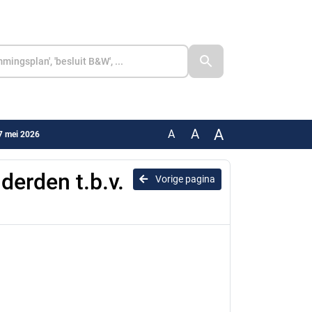
A
A
A
27 mei 2026
derden t.b.v.
Vorige pagina