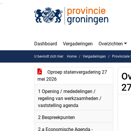
Ga naar de inhoud van deze pagina
Ga naar het zoeken
Ga naar het menu
Dashboard
Vergaderingen
Overzichten
U bevindt zich hier:
Home
Vergaderingen
Provinciale
Oproep statenvergadering 27
Ov
mei 2026
27
1 Opening / mededelingen /
regeling van werkzaamheden /
vaststelling agenda
2 Bespreekpunten
2.a Economische Agenda -