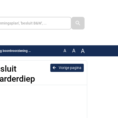
A
A
A
voorziening Aduarderdiep
sluit
Vorige pagina
arderdiep