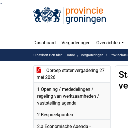
Ga naar de inhoud van deze pagina
Ga naar het zoeken
Ga naar het menu
Dashboard
Vergaderingen
Overzichten
U bevindt zich hier:
Home
Vergaderingen
Provinciale
Oproep statenvergadering 27
St
mei 2026
ve
1 Opening / mededelingen /
regeling van werkzaamheden /
vaststelling agenda
2 Bespreekpunten
2.a Economische Agenda -