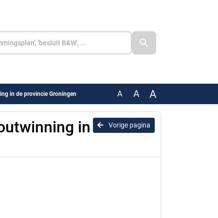
A
A
A
ing in de provincie Groningen
outwinning in
Vorige pagina