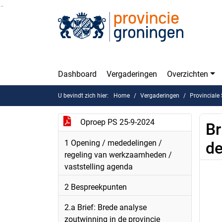
Ga naar de inhoud van deze pagina
Ga naar het zoeken
Ga naar het menu
Dashboard
Vergaderingen
Overzichten
U bevindt zich hier:
Home
Vergaderingen
Provinciale
Oproep PS 25-9-2024
Br
1 Opening / mededelingen /
de
regeling van werkzaamheden /
vaststelling agenda
2 Bespreekpunten
2.a Brief: Brede analyse
zoutwinning in de provincie