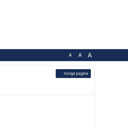
A
A
A
k Eemshaven-West
indpark
Vorige pagina