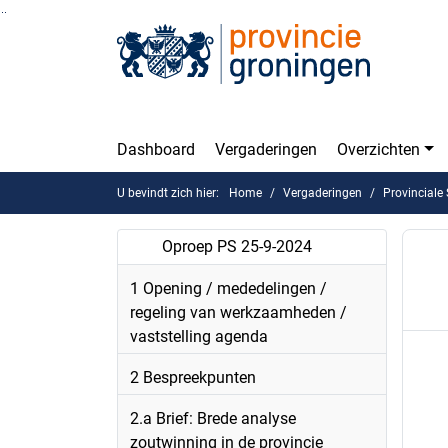
Ga naar de inhoud van deze pagina
Ga naar het zoeken
Ga naar het menu
Dashboard
Vergaderingen
Overzichten
U bevindt zich hier:
Home
Vergaderingen
Provinciale
Oproep PS 25-9-2024
St
1 Opening / mededelingen /
E
regeling van werkzaamheden /
vaststelling agenda
2 Bespreekpunten
2.a Brief: Brede analyse
zoutwinning in de provincie