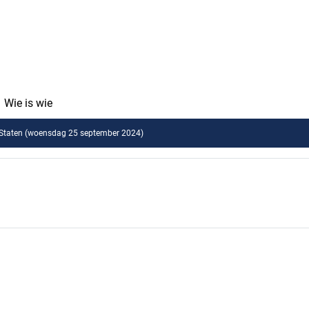
Wie is wie
 Staten (woensdag 25 september 2024)
Statenvoorstel vaststellen PIP windpar
atenvoorstel vaststellen PIP w
emshaven-West