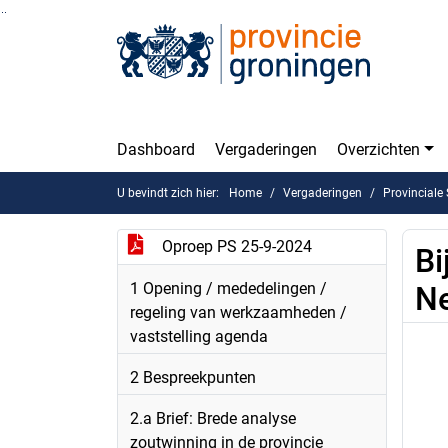
Ga naar de inhoud van deze pagina
Ga naar het zoeken
Ga naar het menu
Dashboard
Vergaderingen
Overzichten
U bevindt zich hier:
Home
Vergaderingen
Provinciale
Oproep PS 25-9-2024
Bi
1 Opening / mededelingen /
N
regeling van werkzaamheden /
vaststelling agenda
2 Bespreekpunten
2.a Brief: Brede analyse
zoutwinning in de provincie