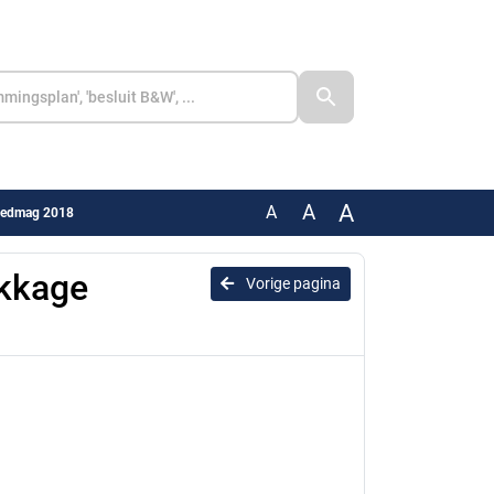
A
A
A
 Nedmag 2018
ekkage
Vorige pagina