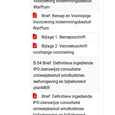
Voorziening instemmingsbesluit
Warffum
Brief: Beroep en Voorlopige
Voorziening instemmingsbesluit
Warffum
Bijlage 1: Beroepsschrift
Bijlage 2: Verzoeksschrift
voorlopige voorziening
B.04 Brief: Definitieve ingediende
IPO-zienswijze consultatie
ontwerpbesluit windturbines
leefomgeving en bijbehorend
planMER
Brief: Definitieve ingediende
IPO-zienswijze consultatie
ontwerpbesluit windturbines
leefomgeving en bijbehorend