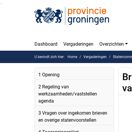
Ga naar de inhoud van deze pagina
Ga naar het zoeken
Ga naar het menu
Dashboard
Vergaderingen
Overzichten
U bevindt zich hier:
Home
Vergaderingen
Statencomm
Br
1 Opening
va
2 Regeling van
werkzaamheden/vaststellen
agenda
3 Vragen over ingekomen brieven
en overige statenvoorstellen