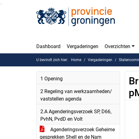
Ga naar de inhoud van deze pagina
Ga naar het zoeken
Ga naar het menu
Dashboard
Vergaderingen
Overzichten
U bevindt zich hier:
Home
Vergaderingen
Statencomm
Br
1 Opening
pM
2 Regeling van werkzaamheden/
vaststellen agenda
2.A Agenderingsverzoek SP, D66,
PvhN, PvdD en Volt
Agenderingsverzoek Geheime
gesprekken Shell en de Nam