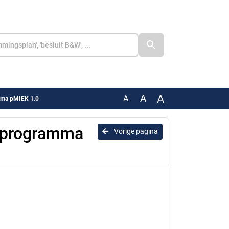
A
A
A
amma pMIEK 1.0
gsprogramma
Vorige pagina