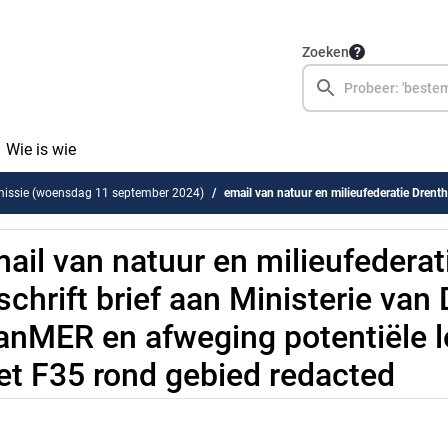
Zoeken
Wie is wie
issie (woensdag 11 september 2024)
email van natuur en milieufederatie Drenthe - afschrift brief aan Ministerie van Defensie betreft planMER 
ail van natuur en milieufederat
schrift brief aan Ministerie van
anMER en afweging potentiële l
t F35 rond gebied redacted