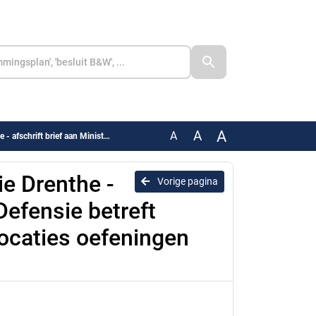
A
A
A
en afweging potentiële locaties oefeningen met F35 rond gebied redacted
ie Drenthe -
Vorige pagina
 Defensie betreft
ocaties oefeningen