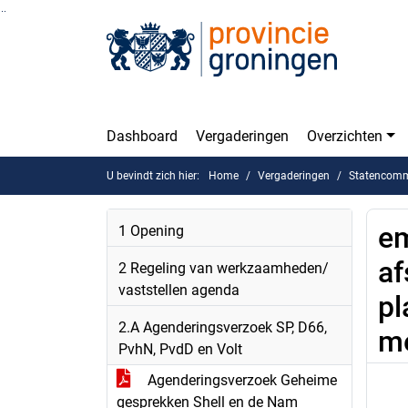
Ga naar de inhoud van deze pagina
Ga naar het zoeken
Ga naar het menu
Dashboard
Vergaderingen
Overzichten
U bevindt zich hier:
Home
Vergaderingen
Statencomm
em
1 Opening
af
2 Regeling van werkzaamheden/
vaststellen agenda
pl
2.A Agenderingsverzoek SP, D66,
me
PvhN, PvdD en Volt
Agenderingsverzoek Geheime
gesprekken Shell en de Nam