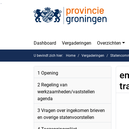
Ga naar de inhoud van deze pagina
Ga naar het zoeken
Ga naar het menu
Dashboard
Vergaderingen
Overzichten
U bevindt zich hier:
Home
Vergaderingen
Statencommi
em
1 Opening
tr
2 Regeling van
werkzaamheden/vaststellen
agenda
3 Vragen over ingekomen brieven
en overige statenvoorstellen