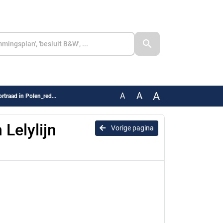
A
A
A
raad in Polen_redacted
 Lelylijn
Vorige pagina