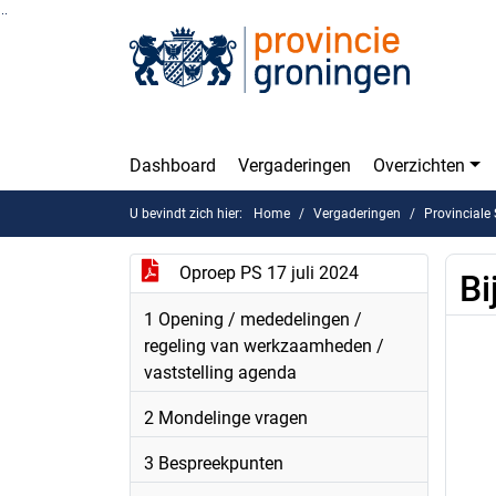
Ga naar de inhoud van deze pagina
Ga naar het zoeken
Ga naar het menu
Dashboard
Vergaderingen
Overzichten
U bevindt zich hier:
Home
Vergaderingen
Provinciale
Oproep PS 17 juli 2024
Bi
1 Opening / mededelingen /
regeling van werkzaamheden /
vaststelling agenda
2 Mondelinge vragen
3 Bespreekpunten