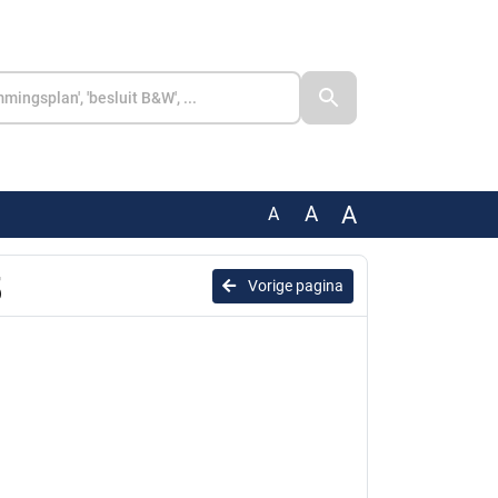
A
A
A
5
Vorige pagina