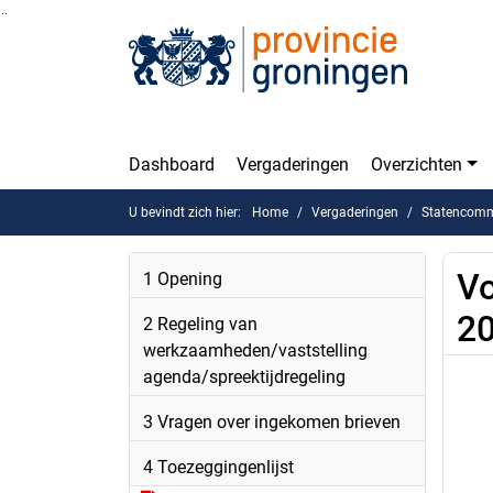
Ga naar de inhoud van deze pagina
Ga naar het zoeken
Ga naar het menu
Dashboard
Vergaderingen
Overzichten
U bevindt zich hier:
Home
Vergaderingen
Statencomm
Vo
1 Opening
20
2 Regeling van
werkzaamheden/vaststelling
agenda/spreektijdregeling
3 Vragen over ingekomen brieven
4 Toezeggingenlijst