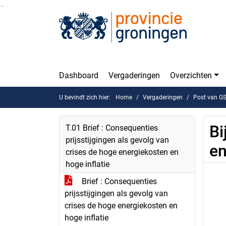
Ga naar de inhoud van deze pagina
Ga naar het zoeken
Ga naar het menu
Dashboard
Vergaderingen
Overzichten
U bevindt zich hier:
Home
Vergaderingen
Post van G
Bi
T.01 Brief : Consequenties
prijsstijgingen als gevolg van
en
crises de hoge energiekosten en
hoge inflatie
Brief : Consequenties
prijsstijgingen als gevolg van
crises de hoge energiekosten en
hoge inflatie