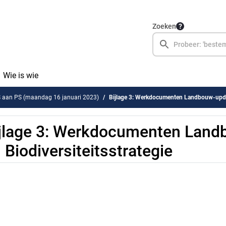
Zoeken
Wie is wie
S aan PS (maandag 16 januari 2023)
Bijlage 3: Werkdocumenten Landbouw-update e
jlage 3: Werkdocumenten Land
 Biodiversiteitsstrategie