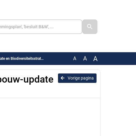
A
A
A
n Biodiversiteitsstrategie
bouw-update
Vorige pagina