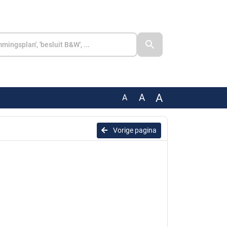
A
A
A
Vorige pagina