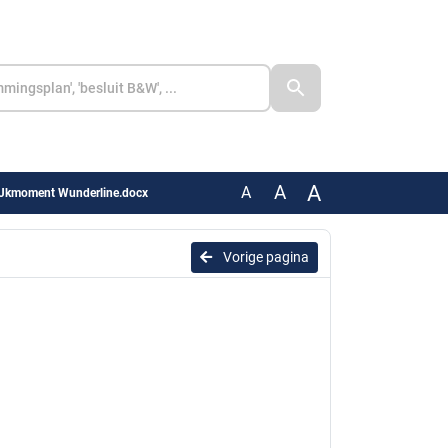
A
A
A
IJkmoment Wunderline.docx
Vorige pagina