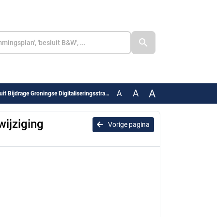
A
A
A
Groningse Digitaliseringsstrategie + 3e wijziging begroting 2025
wijziging
Vorige pagina