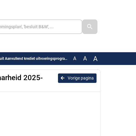
A
A
A
lend krediet uitvoeringsprogramma leefbaarheid 2025-2027
aarheid 2025-
Vorige pagina