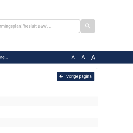
A
A
A
Zuid
Vorige pagina