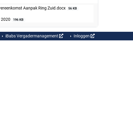
wovereenkomst Aanpak Ring Zuid.docx
56 KB
p 2020
196 KB
iBabs Vergadermanagement
Inloggen