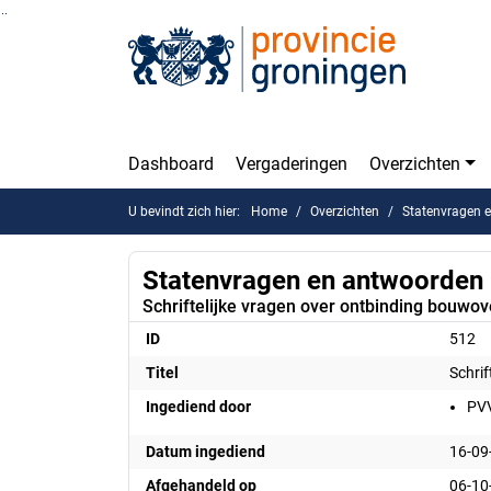
Ga naar de inhoud van deze pagina
Ga naar het zoeken
Ga naar het menu
Dashboard
Vergaderingen
Overzichten
U bevindt zich hier:
Home
Overzichten
Statenvragen 
Statenvragen en antwoorden
Schriftelijke vragen over ontbinding bouw
ID
512
Titel
Schri
Ingediend door
PV
Datum ingediend
16-09
Afgehandeld op
06-10