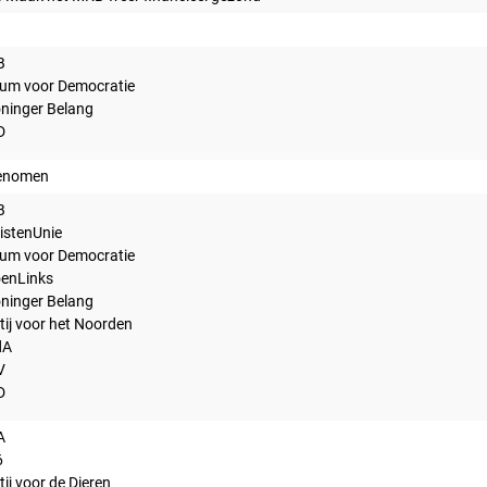
B
um voor Democratie
ninger Belang
D
enomen
B
istenUnie
um voor Democratie
enLinks
ninger Belang
tij voor het Noorden
dA
V
D
A
6
tij voor de Dieren