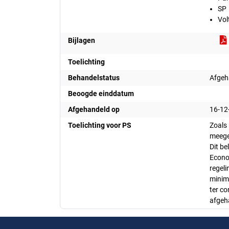
SP
Vol
Bijlagen
Toelichting
Behandelstatus
Afgeh
Beoogde einddatum
Afgehandeld op
16-12
Toelichting voor PS
Zoals 
meege
Dit be
Econo
regel
minima
ter co
afgeh