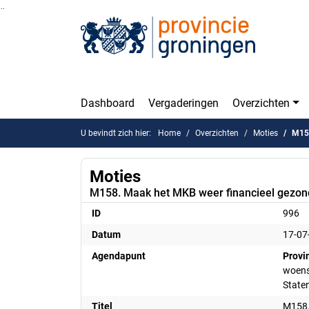
Ga naar de inhoud van deze pagina
Ga naar het zoeken
Ga naar het menu
Dashboard
Vergaderingen
Overzichten
U bevindt zich hier:
Home
Overzichten
Moties
M158
Moties
M158. Maak het MKB weer financieel gezon
ID
996
Datum
17-07
Agendapunt
Provi
woensd
State
Titel
M158.