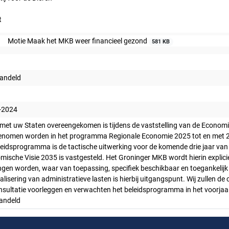
t
Motie Maak het MKB weer financieel gezond
581 KB
andeld
-2024
met uw Staten overeengekomen is tijdens de vaststelling van de Economis
nomen worden in het programma Regionale Economie 2025 tot en met 2027
leidsprogramma is de tactische uitwerking voor de komende drie jaar van h
mische Visie 2035 is vastgesteld. Het Groninger MKB wordt hierin expli
ingen worden, waar van toepassing, specifiek beschikbaar en toegankeli
lisering van administratieve lasten is hierbij uitgangspunt. Wij zullen
nsultatie voorleggen en verwachten het beleidsprogramma in het voorjaar
andeld