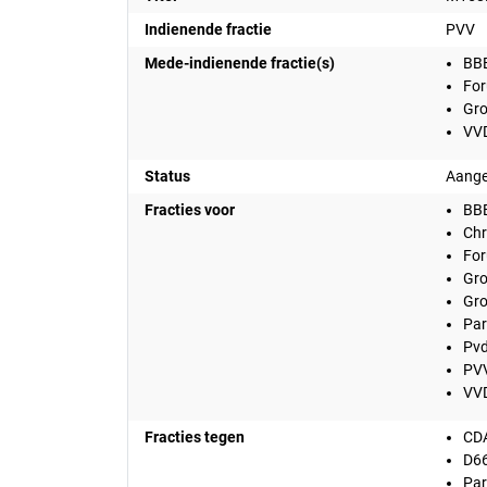
Indienende fractie
PVV
Mede-indienende fractie(s)
BB
For
Gro
VV
Status
Aang
Fracties voor
BB
Chr
For
Gro
Gro
Par
Pv
PV
VV
Fracties tegen
CD
D6
Par