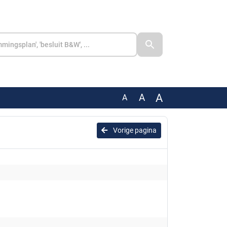
A
A
A
Vorige pagina