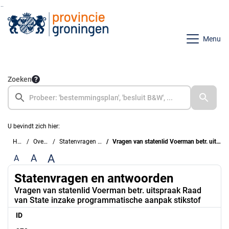
Ga naar de inhoud van deze pagina
Ga naar het zoeken
Ga naar het menu
Menu
Zoeken
U bevindt zich hier:
Home
Overzichten
Statenvragen en antwoorden
Vragen van statenlid Voerman betr. uitspraak Raad van State inzake programmatische aanpak stikstof
A
A
A
Statenvragen en antwoorden
Vragen van statenlid Voerman betr. uitspraak Raad
van State inzake programmatische aanpak stikstof
ID