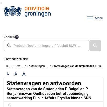
Ga naar de inhoud van deze pagina
Ga naar het zoeken
Ga naar het menu
Menu
Zoeken
U bevindt zich hier:
Home
Overzichten
Statenvragen en antwoorden
Statenvragen van de Statenleden F. Buigel en P. Benjamins-van Oudheusden betreft beëindiging samenwerking Public Affairs Fryslân binnen SNN
A
A
A
Statenvragen en antwoorden
Statenvragen van de Statenleden F. Buigel en P.
Benjamins-van Oudheusden betreft beëindiging
samenwerking Public Affairs Fryslân binnen SNN
ID