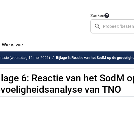
Zoeken
Wie is wie
issie (woensdag 12 mei 2021)
Bijlage 6: Reactie van het SodM op de gevoeligh
jlage 6: Reactie van het SodM o
voeligheidsanalyse van TNO