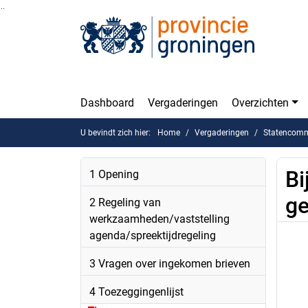
Ga naar de inhoud van deze pagina
Ga naar het zoeken
Ga naar het menu
Dashboard
Vergaderingen
Overzichten
U bevindt zich hier:
Home
Vergaderingen
Statencomm
Bi
1 Opening
ge
2 Regeling van
werkzaamheden/vaststelling
agenda/spreektijdregeling
3 Vragen over ingekomen brieven
4 Toezeggingenlijst