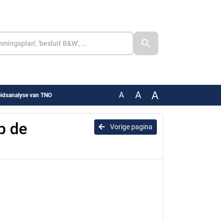
A
A
A
eidsanalyse van TNO
p de
Vorige pagina