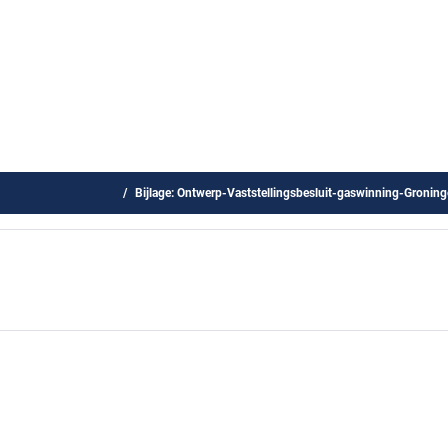
Wie is wie
 Staten (woensdag 30 juni 2021)
Bijlage: Ontwerp-Vaststellingsbesluit-gaswinning-Gronin
jlage: Ontwerp-Vaststellingsbeslui
oningen-gasveld-2021-2022.pdf