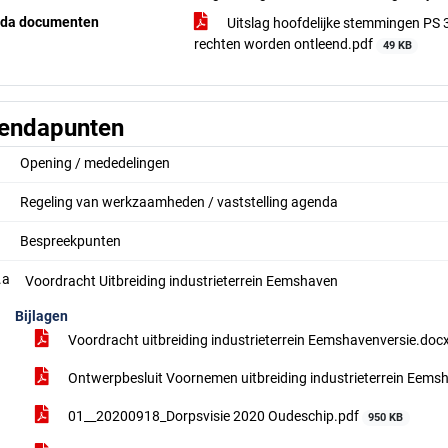
da documenten
Uitslag hoofdelijke stemmingen PS 
rechten worden ontleend.pdf
49 KB
endapunten
Opening / mededelingen
Regeling van werkzaamheden / vaststelling agenda
Bespreekpunten
.a
Voordracht Uitbreiding industrieterrein Eemshaven
Bijlagen
Voordracht uitbreiding industrieterrein Eemshavenversie.doc
Ontwerpbesluit Voornemen uitbreiding industrieterrein Eem
01__20200918_Dorpsvisie 2020 Oudeschip.pdf
950 KB