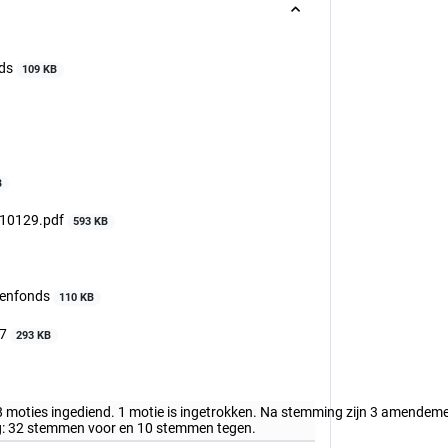
nds
109 KB
B
0210129.pdf
593 KB
denfonds
110 KB
27
293 KB
 8 moties ingediend. 1 motie is ingetrokken. Na stemming zijn 3 amende
ing: 32 stemmen voor en 10 stemmen tegen.