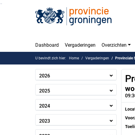
Ga naar de inhoud van deze pagina
Ga naar het zoeken
Ga naar het menu
Dashboard
Vergaderingen
Overzichten
U bevindt zich hier:
Home
Vergaderingen
Provinciale 
2026
Pr
wo
2025
09:3
2024
Loca
Voorz
2023
Toeli