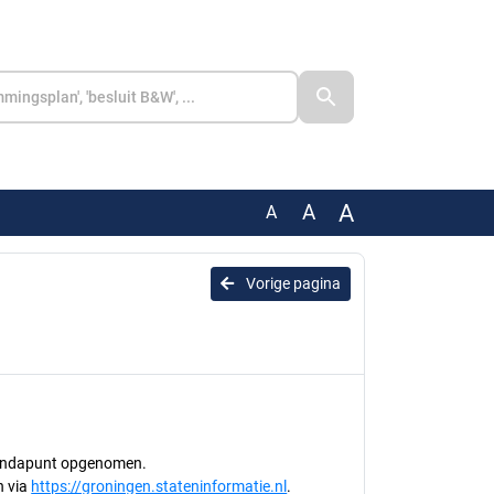
A
A
A
Vorige pagina
agendapunt opgenomen.
n via
https://groningen.stateninformatie.nl
.