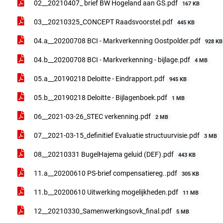
02__20210407_ brief BW Hogeland aan GS.pdf
167 KB
03__20210325_CONCEPT Raadsvoorstel.pdf
445 KB
04.a__20200708 BCI - Markverkenning Oostpolder.pdf
928 KB
04.b__20200708 BCI - Markverkenning - bijlage.pdf
4 MB
05.a__20190218 Deloitte - Eindrapport.pdf
945 KB
05.b__20190218 Deloitte - Bijlagenboek.pdf
1 MB
06__2021-03-26_STEC verkenning.pdf
2 MB
07__2021-03-15_definitief Evaluatie structuurvisie.pdf
3 MB
08__20210331 BugelHajema geluid (DEF).pdf
443 KB
11.a__20200610 PS-brief compensatiereg..pdf
305 KB
11.b__20200610 Uitwerking mogelijkheden.pdf
11 MB
12__20210330_Samenwerkingsovk_final.pdf
5 MB