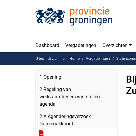
Ga naar de inhoud van deze pagina
Ga naar het zoeken
Ga naar het menu
Dashboard
Vergaderingen
Overzichten
U bevindt zich hier:
Home
Vergaderingen
Statencomm
Bi
1 Opening
Zu
2 Regeling van
werkzaamheden/vaststellen
agenda
2.A Agenderingsverzoek
Ganzenakkoord