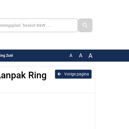
A
A
A
ing Zuid
Aanpak Ring
Vorige pagina