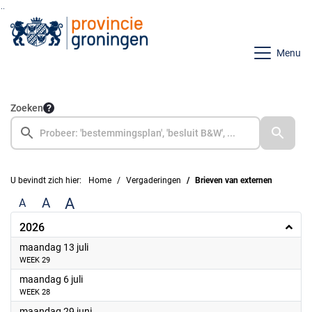
Ga naar de inhoud van deze pagina
Ga naar het zoeken
Ga naar het menu
Menu
Zoeken
U bevindt zich hier:
Home
Vergaderingen
Brieven van externen
A
A
A
2026
2026
maandag 13 juli
WEEK 29
2026
maandag 6 juli
WEEK 28
2026
maandag 29 juni