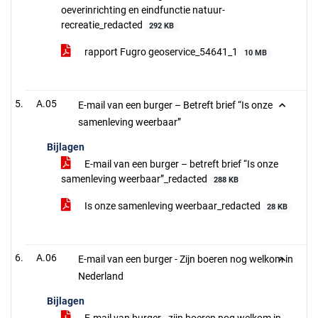
oeverinrichting en eindfunctie natuur-
recreatie_redacted
292 KB
rapport Fugro geoservice_54641_1
10 MB
A.05
E-mail van een burger – Betreft brief “Is onze
samenleving weerbaar”
Bijlagen
E-mail van een burger – betreft brief “Is onze
samenleving weerbaar”_redacted
288 KB
Is onze samenleving weerbaar_redacted
28 KB
A.06
E-mail van een burger - Zijn boeren nog welkom in
Nederland
Bijlagen