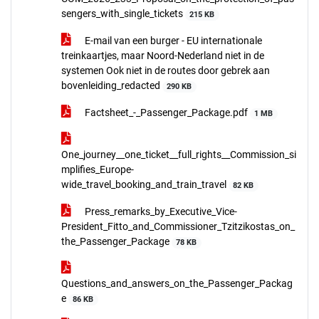
sengers_with_single_tickets
215 KB
E-mail van een burger - EU internationale
treinkaartjes, maar Noord-Nederland niet in de
systemen Ook niet in de routes door gebrek aan
bovenleiding_redacted
290 KB
Factsheet_-_Passenger_Package.pdf
1 MB
One_journey__one_ticket__full_rights__Commission_si
mplifies_Europe-
wide_travel_booking_and_train_travel
82 KB
Press_remarks_by_Executive_Vice-
President_Fitto_and_Commissioner_Tzitzikostas_on_
the_Passenger_Package
78 KB
Questions_and_answers_on_the_Passenger_Packag
e
86 KB