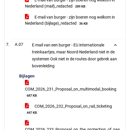
E-mail van burger - zijn boeren nog welkom in
Nederland (mail)_redacted
289 KB
E-mail van burger - zijn boeren nog welkom in
Nederland (bijlage)_redacted
36 KB
A.07
E-mail van een burger - EU internationale
treinkaartjes, maar Noord-Nederland niet in de
systemen Ook niet in de routes door gebrek aan
bovenleiding
Bijlagen
COM_2026_231_Proposal_on_multimodal_booking
687 KB
COM_2026_232_Proposal_on_rail_ticketing
447 KB
COM_2026_233_Proposal_on_the_protection_of_pas