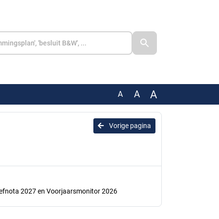
A
A
A
Vorige pagina
iefnota 2027 en Voorjaarsmonitor 2026