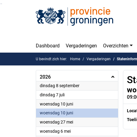
Ga naar de inhoud van deze pagina
Ga naar het zoeken
Ga naar het menu
Dashboard
Vergaderingen
Overzichten
U bevindt zich hier:
Home
Vergaderingen
Stateninfor
2026
St
2026
dinsdag 8 september
wo
2026
dinsdag 7 juli
09:0
2026
woensdag 10 juni
Loca
2026
woensdag 10 juni
Toeli
2026
woensdag 27 mei
2026
woensdag 6 mei