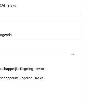
2026
119 KB
g agenda
schappelijke Regeling
112 KB
chappelijke Regeling
100 KB