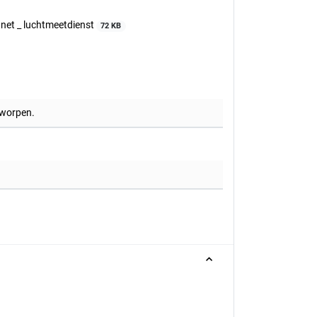
tnet _ luchtmeetdienst
72 KB
rworpen.