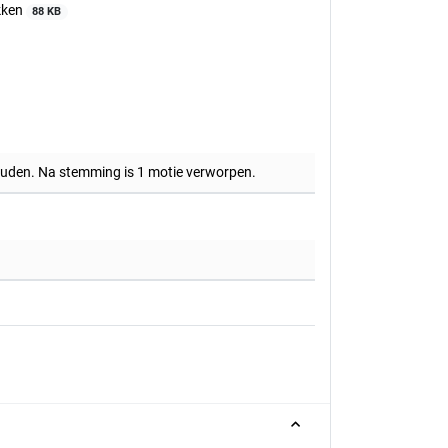
kken
88 KB
houden. Na stemming is 1 motie verworpen.