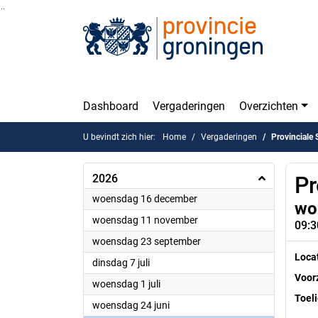
Ga naar de inhoud van deze pagina
Ga naar het zoeken
Ga naar het menu
Dashboard
Vergaderingen
Overzichten
U bevindt zich hier:
Home
Vergaderingen
Provinciale 
2026
Pr
2026
woensdag 16 december
wo
2026
woensdag 11 november
09:3
2026
woensdag 23 september
Loca
2026
dinsdag 7 juli
Voorz
2026
woensdag 1 juli
Toeli
2026
woensdag 24 juni