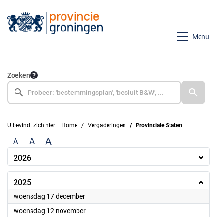
Ga naar de inhoud van deze pagina
Ga naar het zoeken
Ga naar het menu
Menu
Zoeken
U bevindt zich hier:
Home
Vergaderingen
Provinciale Staten
A
A
A
2026
2025
2025
woensdag 17 december
2025
woensdag 12 november