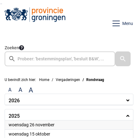
Ga naar de inhoud van deze pagina
Ga naar het zoeken
Ga naar het menu
Menu
Zoeken
U bevindt zich hier:
Home
Vergaderingen
Rondvraag
A
A
A
2026
2025
2025
woensdag 26 november
2025
woensdag 15 oktober