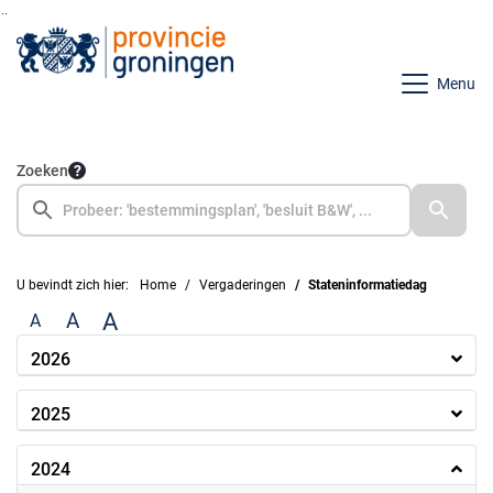
Ga naar de inhoud van deze pagina
Ga naar het zoeken
Ga naar het menu
Menu
Zoeken
U bevindt zich hier:
Home
Vergaderingen
Stateninformatiedag
A
A
A
2026
2025
2024