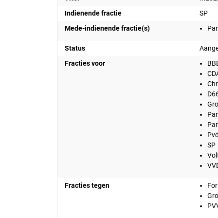
Indienende fractie
SP
Mede-indienende fractie(s)
Par
Status
Aang
Fracties voor
BB
CD
Chr
D6
Gro
Par
Par
Pv
SP
Vol
VV
Fracties tegen
For
Gro
PV