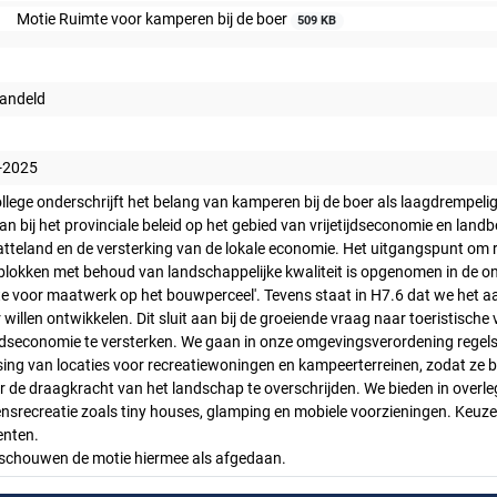
Motie Ruimte voor kamperen bij de boer
509 KB
andeld
-2025
llege onderschrijft het belang van kamperen bij de boer als laagdrempel
aan bij het provinciale beleid op het gebied van vrijetijdseconomie en lan
latteland en de versterking van de lokale economie. Het uitgangspunt om
lokken met behoud van landschappelijke kwaliteit is opgenomen in de on
te voor maatwerk op het bouwperceel'. Tevens staat in H7.6 dat we het 
 willen ontwikkelen. Dit sluit aan bij de groeiende vraag naar toeristis
ijdseconomie te versterken. We gaan in onze omgevingsverordening regels
ing van locaties voor recreatiewoningen en kampeerterreinen, zodat ze bi
r de draagkracht van het landschap te overschrijden. We bieden in over
nsrecreatie zoals tiny houses, glamping en mobiele voorzieningen. Keuz
nten.
eschouwen de motie hiermee als afgedaan.