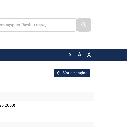
A
A
A
Vorige pagina
25-2050)