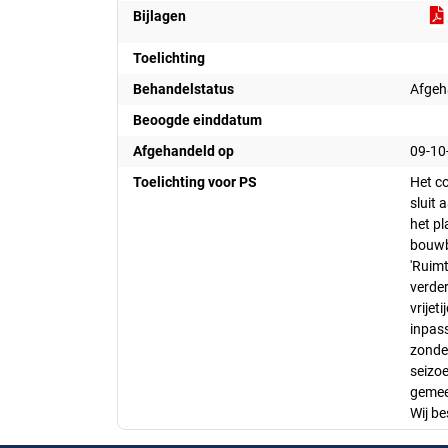
Bijlagen
Toelichting
Behandelstatus
Afgeh
Beoogde einddatum
Afgehandeld op
09-10
Toelichting voor PS
Het co
sluit 
het p
bouwb
'Ruim
verder
vrijet
inpass
zonde
seizoe
gemee
Wij b