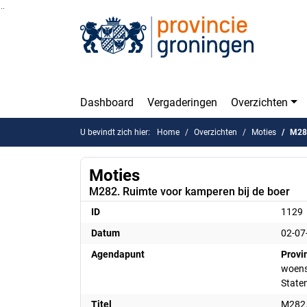
Ga naar de inhoud van deze pagina
Ga naar het zoeken
Ga naar het menu
Dashboard
Vergaderingen
Overzichten
U bevindt zich hier:
Home
Overzichten
Moties
M282
Moties
M282. Ruimte voor kamperen bij de boer
ID
1129
Datum
02-07
Agendapunt
Provi
woensd
State
Titel
M282.