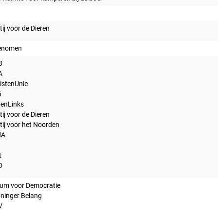
tij voor de Dieren
enomen
B
A
istenUnie
6
enLinks
tij voor de Dieren
tij voor het Noorden
dA
t
D
um voor Democratie
ninger Belang
V