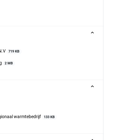
 N.V
719 KB
ng
2 MB
egionaal warmtebedrijf
133 KB