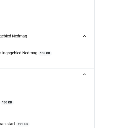
sgebied Nedmag
dalingsgebied Nedmag
135 KB
5
150 KB
 van start
121 KB