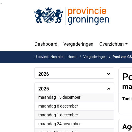
Ga naar de inhoud van deze pagina
Ga naar het zoeken
Ga naar het menu
Dashboard
Vergaderingen
Overzichten
U bevindt zich hier:
Home
Vergaderingen
Post van GS
2026
Po
ma
2025
2025
maandag 15 december
Toeli
2025
maandag 8 december
2025
maandag 1 december
2025
maandag 24 november
Ag