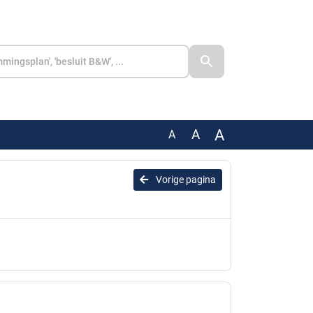
A
A
A
Vorige pagina