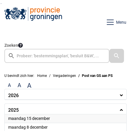
Ga naar de inhoud van deze pagina
Ga naar het zoeken
Ga naar het menu
Menu
Zoeken
U bevindt zich hier:
Home
Vergaderingen
Post van GS aan PS
A
A
A
2026
2025
2025
maandag 15 december
2025
maandag 8 december