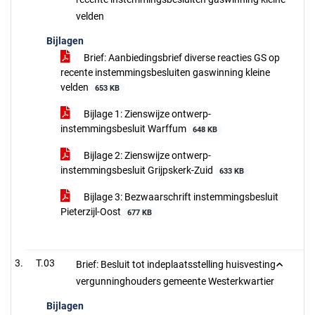
velden
Bijlagen
Brief: Aanbiedingsbrief diverse reacties GS op
recente instemmingsbesluiten gaswinning kleine
velden
653 KB
Bijlage 1: Zienswijze ontwerp-
instemmingsbesluit Warffum
648 KB
Bijlage 2: Zienswijze ontwerp-
instemmingsbesluit Grijpskerk-Zuid
633 KB
Bijlage 3: Bezwaarschrift instemmingsbesluit
Pieterzijl-Oost
677 KB
T.03
Brief: Besluit tot indeplaatsstelling huisvesting
vergunninghouders gemeente Westerkwartier
Bijlagen