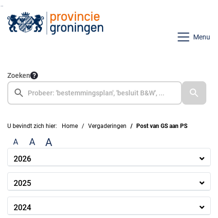
Ga naar de inhoud van deze pagina
Ga naar het zoeken
Ga naar het menu
Menu
Zoeken
U bevindt zich hier:
Home
Vergaderingen
Post van GS aan PS
A
A
A
2026
2025
2024