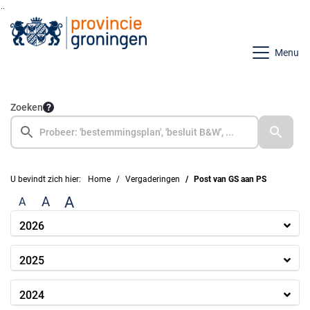
Ga naar de inhoud van deze pagina
Ga naar het zoeken
Ga naar het menu
Menu
Zoeken
U bevindt zich hier:
Home
Vergaderingen
Post van GS aan PS
A
A
A
2026
2025
2024