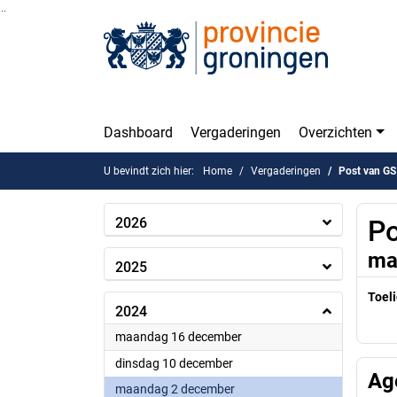
Ga naar de inhoud van deze pagina
Ga naar het zoeken
Ga naar het menu
Dashboard
Vergaderingen
Overzichten
U bevindt zich hier:
Home
Vergaderingen
Post van GS
2026
Po
ma
2025
Toeli
2024
2024
maandag 16 december
2024
dinsdag 10 december
Ag
2024
maandag 2 december