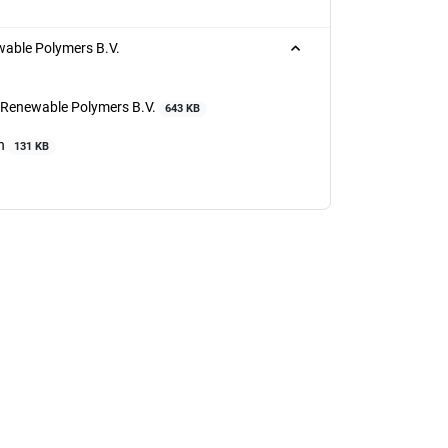
wable Polymers B.V.
 Renewable Polymers B.V.
643 KB
en
131 KB