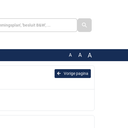
A
A
A
Vorige pagina