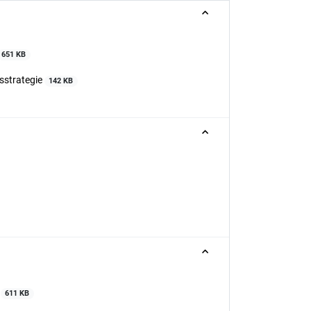
651 KB
gsstrategie
142 KB
e
611 KB