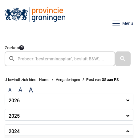
Ga naar de inhoud van deze pagina
Ga naar het zoeken
Ga naar het menu
Menu
Zoeken
U bevindt zich hier:
Home
Vergaderingen
Post van GS aan PS
A
A
A
2026
2025
2024