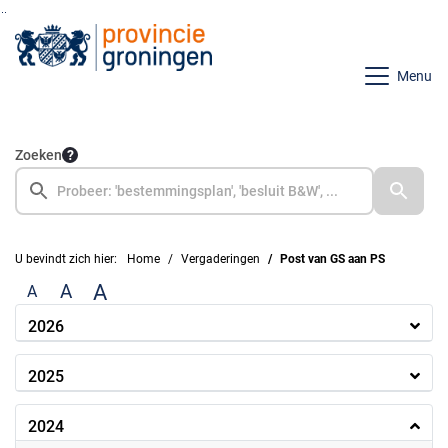
Ga naar de inhoud van deze pagina
Ga naar het zoeken
Ga naar het menu
Menu
Zoeken
U bevindt zich hier:
Home
Vergaderingen
Post van GS aan PS
A
A
A
2026
2025
2024