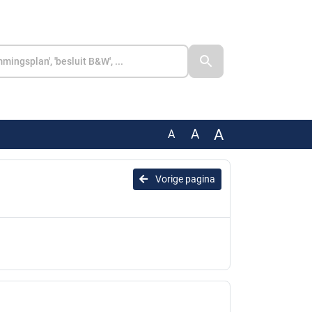
A
A
A
Vorige pagina