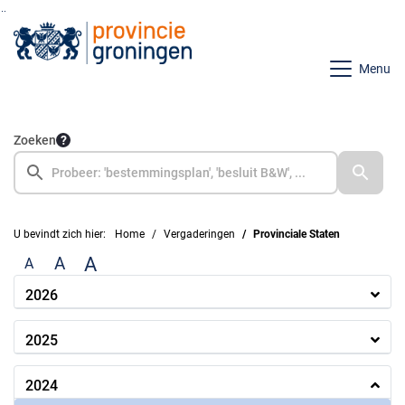
Ga naar de inhoud van deze pagina
Ga naar het zoeken
Ga naar het menu
Menu
Zoeken
U bevindt zich hier:
Home
Vergaderingen
Provinciale Staten
A
A
A
2026
2025
2024