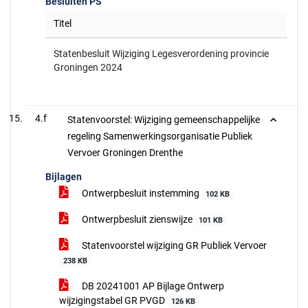
Besluiten PS
Titel
Statenbesluit Wijziging Legesverordening provincie
Groningen 2024
4.f
Statenvoorstel: Wijziging gemeenschappelijke
regeling Samenwerkingsorganisatie Publiek
Vervoer Groningen Drenthe
Bijlagen
Ontwerpbesluit instemming
102 KB
Ontwerpbesluit zienswijze
101 KB
Statenvoorstel wijziging GR Publiek Vervoer
238 KB
DB 20241001 AP Bijlage Ontwerp
wijzigingstabel GR PVGD
126 KB