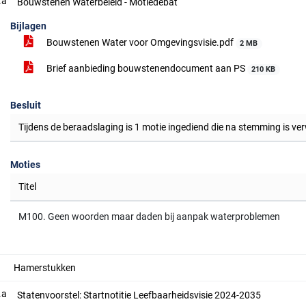
.a
Bouwstenen Waterbeleid - Motiedebat
Bijlagen
Bouwstenen Water voor Omgevingsvisie.pdf
2 MB
Brief aanbieding bouwstenendocument aan PS
210 KB
Besluit
Tijdens de beraadslaging is 1 motie ingediend die na stemming is ve
Moties
Titel
M100. Geen woorden maar daden bij aanpak waterproblemen
Hamerstukken
.a
Statenvoorstel: Startnotitie Leefbaarheidsvisie 2024-2035