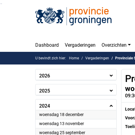
Ga naar de inhoud van deze pagina
Ga naar het zoeken
Ga naar het menu
Dashboard
Vergaderingen
Overzichten
U bevindt zich hier:
Home
Vergaderingen
Provinciale 
2026
Pr
wo
2025
09:3
2024
Loca
2024
woensdag 18 december
Voorz
2024
woensdag 13 november
Toeli
2024
woensdag 25 september