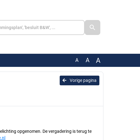
A
A
A
Vorige pagina
oelichting opgenomen. De vergadering is terug te
.nl