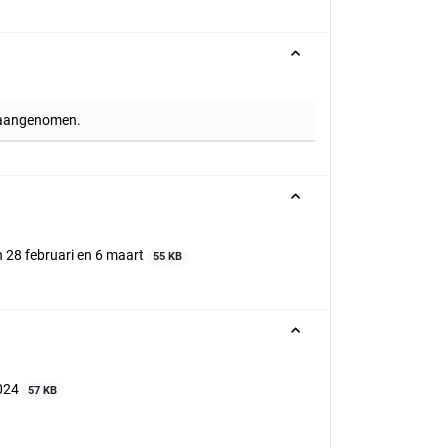
g aangenomen.
 28 februari en 6 maart
55 KB
2024
57 KB