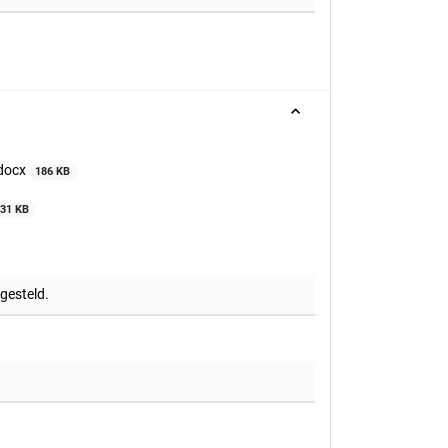
.docx
186 KB
131 KB
tgesteld.