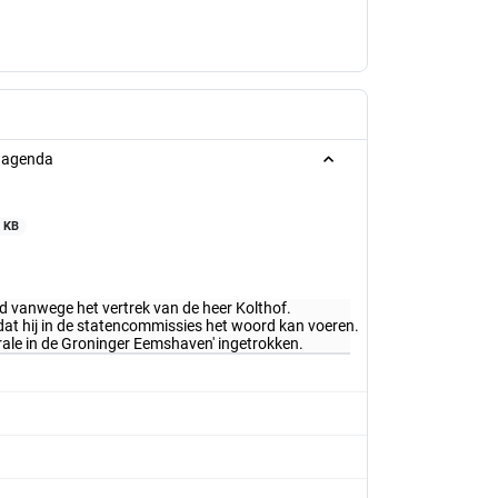
g agenda
 KB
lid vanwege het vertrek van de heer Kolthof.
odat hij in de statencommissies het woord kan voeren.
rale in de Groninger Eemshaven' ingetrokken.