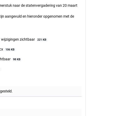
amerstuk naar de statenvergadering van 20 maart
k zijn aangevuld en hieronder opgenomen met de
 wijzigingen zichtbaar
221 KB
ocx
106 KB
chtbaar
98 KB
tgesteld.