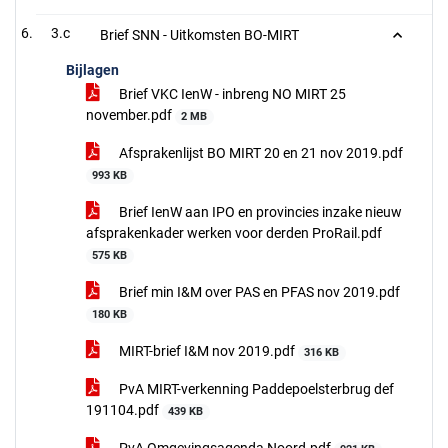
3.c
Brief SNN - Uitkomsten BO-MIRT
Bijlagen
Brief VKC IenW - inbreng NO MIRT 25
november.pdf
2 MB
Afsprakenlijst BO MIRT 20 en 21 nov 2019.pdf
993 KB
Brief IenW aan IPO en provincies inzake nieuw
afsprakenkader werken voor derden ProRail.pdf
575 KB
Brief min I&M over PAS en PFAS nov 2019.pdf
180 KB
MIRT-brief I&M nov 2019.pdf
316 KB
PvA MIRT-verkenning Paddepoelsterbrug def
191104.pdf
439 KB