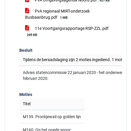
PvA Omgevingsagenda Noord.pdf
921 KB
PvA regionaal MIRT-onderzoek
Busbaanbrug.pdf
1 MB
11e Voortgangsrapportage RSP-ZZL.pdf
249 KB
Besluit
Tijdens de beraadslaging zijn 2 moties ingediend. 1 motie
Advies statencommissie 22 januari 2020 - het onderwerp ga
februari 2020.
Moties
Titel
M159. Pronkjewail op golden lijn
M160. Op het goede spoor