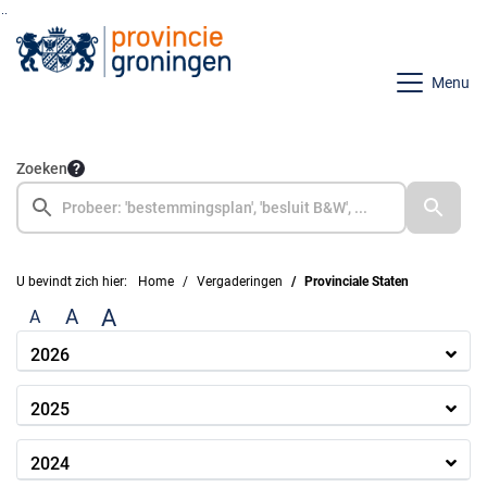
Ga naar de inhoud van deze pagina
Ga naar het zoeken
Ga naar het menu
Menu
Zoeken
U bevindt zich hier:
Home
Vergaderingen
Provinciale Staten
A
A
A
2026
2025
2024