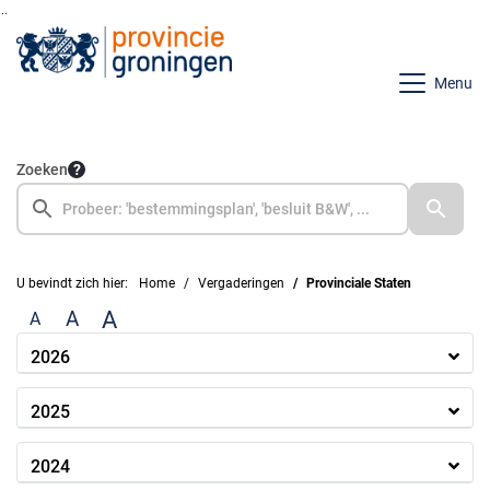
Ga naar de inhoud van deze pagina
Ga naar het zoeken
Ga naar het menu
Menu
Zoeken
U bevindt zich hier:
Home
Vergaderingen
Provinciale Staten
A
A
A
2026
2025
2024