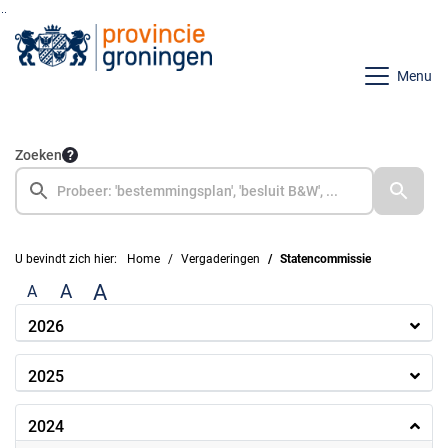
Ga naar de inhoud van deze pagina
Ga naar het zoeken
Ga naar het menu
Menu
Zoeken
U bevindt zich hier:
Home
Vergaderingen
Statencommissie
A
A
A
2026
2025
2024